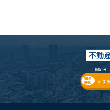
不動
＼ 最短1分
完全
とり
無料