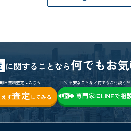
何でもお気
産
に関することなら
！即日無料査定はこちら ／
＼ 不安なことなど何でもご相談くだ
査定
専門家にLINEで相
LINE
あえず
してみる