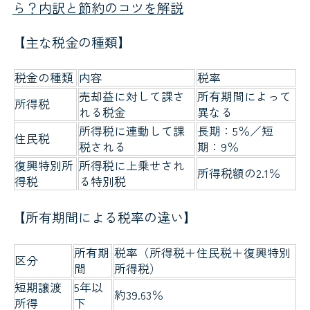
ら？内訳と節約のコツを解説
【主な税金の種類】
税金の種類
内容
税率
売却益に対して課さ
所有期間によって
所得税
れる税金
異なる
所得税に連動して課
長期：5％／短
住民税
税される
期：9％
復興特別所
所得税に上乗せされ
所得税額の2.1％
得税
る特別税
【所有期間による税率の違い】
所有期
税率（所得税＋住民税＋復興特別
区分
間
所得税）
短期譲渡
5年以
約39.63％
所得
下