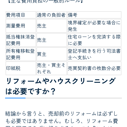
【主な費用負担の一般的ルール】
費用項目
通常の負担者
備考
境界確定が必要な場合に
測量費用
売主
発生
抵当権抹消登
住宅ローンを完済する際
売主
記費用
に必要
所有権移転登
登記手続きを行う司法書
買主
記費用
士へ支払い
売主・買主そ
印紙税
売買契約書の枚数分必要
れぞれ
リフォームやハウスクリーニング
は必要ですか？
結論から言うと、売却前のリフォームは必ずし
も必要ではありません。むしろ、リフォーム費