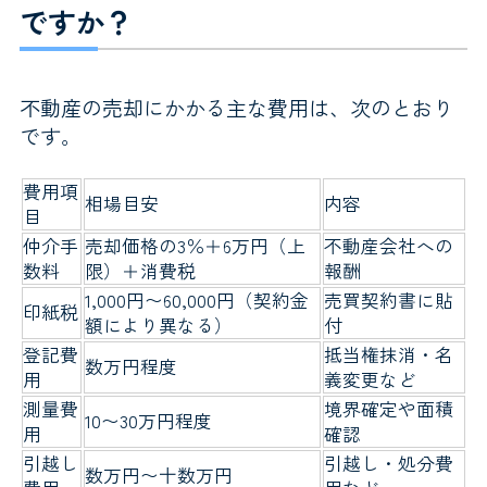
ですか？
不動産の売却にかかる主な費用は、次のとおり
です。
費用項
相場目安
内容
目
仲介手
売却価格の3％＋6万円（上
不動産会社への
数料
限）＋消費税
報酬
1,000円〜60,000円（契約金
売買契約書に貼
印紙税
額により異なる）
付
登記費
抵当権抹消・名
数万円程度
用
義変更など
測量費
境界確定や面積
10〜30万円程度
用
確認
引越し
引越し・処分費
数万円〜十数万円