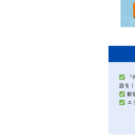
「
談を
新
エ