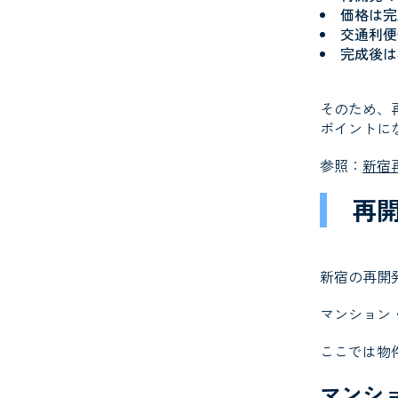
価格は完
交通利便
完成後は
そのため、
ポイントに
参照：
新宿
再
新宿の再開
マンション
ここでは物
マンシ